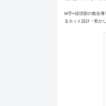
M字×頭頂部の複合
るカット設計・乾か