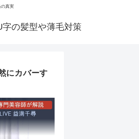
当の真実
U字の髪型や薄毛対策
自然にカバーす