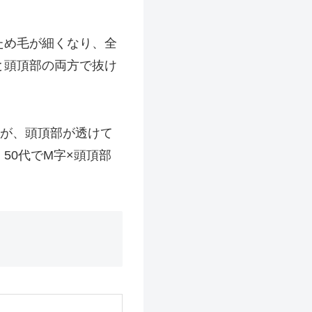
ため毛が細くなり、全
と頭頂部の両方で抜け
いが、頭頂部が透けて
50代でM字×頭頂部
。