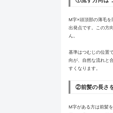
①流す方向は
M字×頭頂部の薄毛
出発点です。この方
ん。
基準はつむじの位置
向が、自然な流れと
すくなります。
②前髪の長さ
M字がある方は前髪