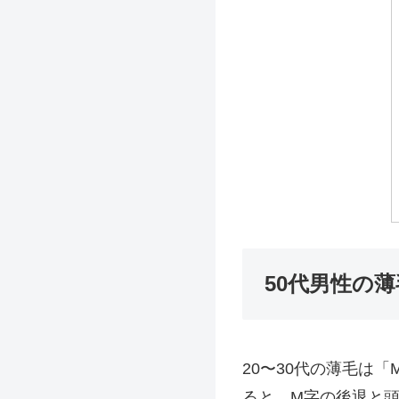
50代男性の
20〜30代の薄毛は
ると、M字の後退と