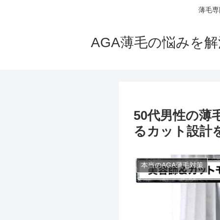
薄毛専
AGA薄毛の悩みを
50代男性の薄
るカット設計
本当のAGA薄毛対策