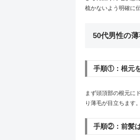
梳かないよう明確に
50代男性の
手順①：根元
まず頭頂部の根元に
り薄毛が目立ちます
手順②：前髪