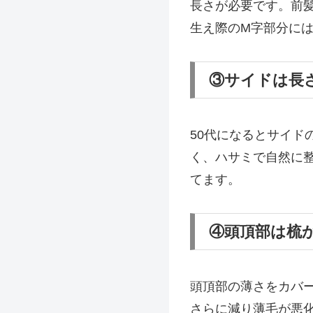
長さが必要です。前
生え際のM字部分に
③サイドは長
50代になるとサイ
く、ハサミで自然に
てます。
④頭頂部は梳
頭頂部の薄さをカバ
さらに減り薄毛が悪