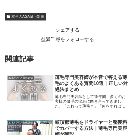
本当のAGA薄毛対策
シェアする
益満千尋をフォローする
関連記事
薄毛専門美容師が本音で答える薄
本当のAGA薄毛対策
毛のよくある質問10選｜正しい対
処法まとめ
薄毛専門美容師として18年間、多くのお
客様の薄毛の悩みに向き合ってきまし
た。「これって薄毛？」「何をすればい
い？」「美容室で何を言えばいい？」。
現場でよく聞かれる質問とその回答を、
正直にまとめました。📱 RELIVEに無料
頭頂部薄毛をドライヤーと整髪料
本当のAGA薄毛対策
相談する薄毛の悩み...
でカバーする方法｜薄毛専門美容
師が解説