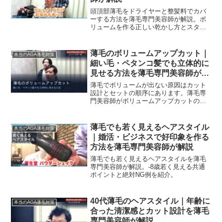
頭頂部薄毛をドライヤーと整髪料でカバ
ーする方法を薄毛専門美容師が解説。ボ
リュームを作る正しい乾かし方とスタイ
リング剤の選び方。
薄毛のボリュームアップカット｜
本当のAGA薄毛対策
細い毛・ペタンコ髪でも立体的に
見せる方法を薄毛専門美容師が解
説
薄毛でボリュームが出ない原因はカット
設計とセットの順序にあります。薄毛専
門美容師がボリュームアップカットの設
計ポイント・ドライヤーの使い方・パウ
ダーワックスの量と使い方を解説しま
す。
薄毛でも若く見えるヘアスタイル
本当のAGA薄毛対策
｜婚活・ビジネスで好印象を作る
方法を薄毛専門美容師が解説
薄毛でも若く見えるヘアスタイルを薄毛
専門美容師が解説。-8歳若く見える共通
ポイントと絶対NG例を紹介。
40代薄毛のヘアスタイル｜年齢に
本当のAGA薄毛対策
合った清潔感とカット設計を薄毛
専門美容師が解説