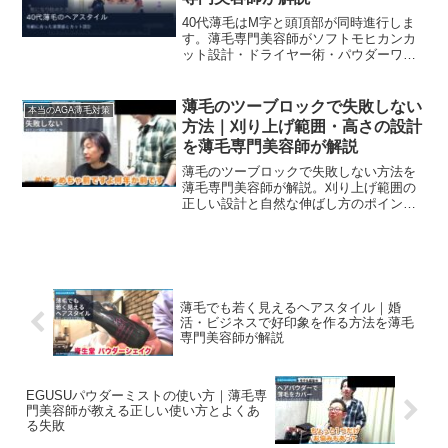
40代薄毛はM字と頭頂部が同時進行しま
す。薄毛専門美容師がソフトモヒカンカ
ット設計・ドライヤー術・パウダーワッ
クスの使い方を解説。年齢に合った清潔
感を取り戻す方法。
薄毛のツーブロックで失敗しない
本当のAGA薄毛対策
方法｜刈り上げ範囲・高さの設計
を薄毛専門美容師が解説
薄毛のツーブロックで失敗しない方法を
薄毛専門美容師が解説。刈り上げ範囲の
正しい設計と自然な伸ばし方のポイント
を紹介。
薄毛でも若く見えるヘアスタイル｜婚
活・ビジネスで好印象を作る方法を薄毛
専門美容師が解説
EGUSUパウダーミストの使い方｜薄毛専
門美容師が教える正しい使い方とよくあ
る失敗