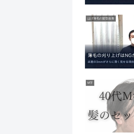
はげ薄毛の髪型改善
M字