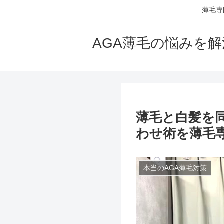
薄毛専
AGA薄毛の悩みを
薄毛と白髪を
わせ術を薄毛
本当のAGA薄毛対策