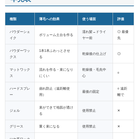
種類
薄毛への効果
使う場面
評価
パウダーシェ
濡れ髪→ドライ
◎ 最優
ボリューム土台を作る
イク
ヤー前
先
パウダーワッ
1本1本ふわっとさせ
乾燥後の仕上げ
◎
クス
る
マットワック
流れを作る・束になり
乾燥後・毛先中
○
ス
にくい
心
ハードスプレ
崩れ防止（遠距離使
○ 遠距
最後の固定
ー
用）
離で
束ができて地肌が透け
ジェル
使用禁止
✕
る
グリース
重く束になる
使用禁止
✕
ツヤ系ワック