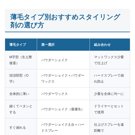
薄毛タイプ別おすすめスタイリング
剤の選び方
薄毛タイプ
第一選択
組み合わせ
M字型（生え際
マットワックス少量
パウダーシェイク
後退）
で仕上げ
頭頂部型（O
パウダーシェイク＋パウダー
ハードスプレーで崩
字）
ワックス
れ防止
全体的に薄い
パウダーワックス
少量を全体に均一に
細くてペタンと
ドライヤーとセット
パウダーシェイク（最優先）
する
で使用
パウダーシェイク土台＋ハー
仕上げスプレーを遠
すぐ崩れる
ドスプレー
距離で