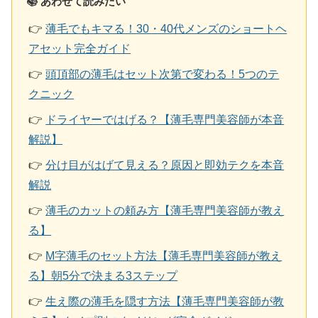
📚 あわせて読みたい
👉
薄毛でもキマる！30・40代メンズのショートヘ
アセット完全ガイド
👉
頭頂部の薄毛はセット次第で変わる！5つのテ
クニック
👉
ドライヤーではげる？【薄毛専門美容師が本音
解説】
👉
分け目がはげて見える？原因と即効テクを本音
解説
👉
薄毛のカットの頼み方【薄毛専門美容師が教え
る】
👉
M字薄毛のセット方法【薄毛専門美容師が教え
る】朝5分で決まる3ステップ
👉
生え際の薄毛を隠す方法【薄毛専門美容師が教