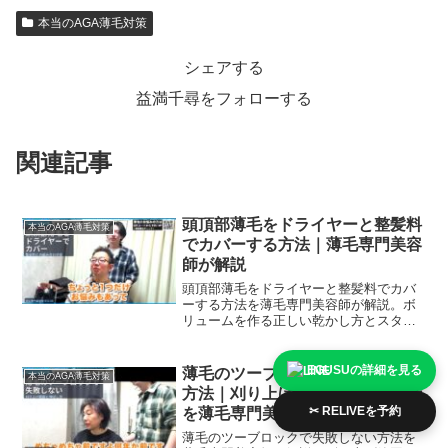
本当のAGA薄毛対策
シェアする
益満千尋をフォローする
関連記事
頭頂部薄毛をドライヤーと整髪料
本当のAGA薄毛対策
でカバーする方法｜薄毛専門美容
師が解説
頭頂部薄毛をドライヤーと整髪料でカバ
ーする方法を薄毛専門美容師が解説。ボ
リュームを作る正しい乾かし方とスタイ
リング剤の選び方。
EGUSUの詳細を見る
薄毛のツーブロックで失敗しない
本当のAGA薄毛対策
方法｜刈り上げ範囲・高さの設計
✂ RELIVEを予約
を薄毛専門美容師が解説
薄毛のツーブロックで失敗しない方法を