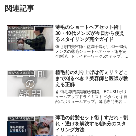
関連記事
薄毛のショートヘアセット術｜
本当のAGA薄毛対策
30・40代メンズが今日から使え
るスタイリング完全ガイド
薄毛専門美容師・益満千尋が、30〜40代
メンズの薄毛ショートヘアセット術を完
全解説。ドライヤーワーク5ステップ、
2026年トレンド、EGUSUスタイリング剤
選びまで網羅。
植毛前の刈り上げは何ミリ？どこ
本当のAGA薄毛対策
まで刈るべき？美容師と医師が教
える正解
🧴 薄毛専門美容師が開発｜EGUSU ボリ
ュームアップドライミスト ベタつかず自
然にボリュームアップ。薄毛専門美容師
が実際に使っているアイテムです。 「植
毛前に、どのくらい刈り上げるのが正解
なのか悩んでいます」RELIVEにご来店さ
薄毛の前髪セット術｜すだれ・割
本当のAGA薄毛対策
れるお客...
れ・透けを解決する朝5分のスタ
イリング方法