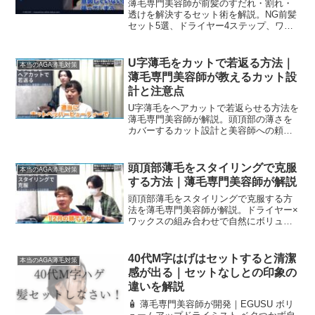
薄毛専門美容師が前髪のすだれ・割れ・
透けを解決するセット術を解説。NG前髪
セット5選、ドライヤー4ステップ、ワッ
クスの裏側付けテクニックを施術一次情
報とともに紹介。朝5分で実践できます。
U字薄毛をカットで若返る方法｜
本当のAGA薄毛対策
薄毛専門美容師が教えるカット設
計と注意点
U字薄毛をヘアカットで若返らせる方法を
薄毛専門美容師が解説。頭頂部の薄さを
カバーするカット設計と美容師への頼み
方を紹介。
頭頂部薄毛をスタイリングで克服
本当のAGA薄毛対策
する方法｜薄毛専門美容師が解説
頭頂部薄毛をスタイリングで克服する方
法を薄毛専門美容師が解説。ドライヤー×
ワックスの組み合わせで自然にボリュー
ムを出す手順。
40代M字はげはセットすると清潔
本当のAGA薄毛対策
感が出る｜セットなしとの印象の
違いを解説
🧴 薄毛専門美容師が開発｜EGUSU ボリ