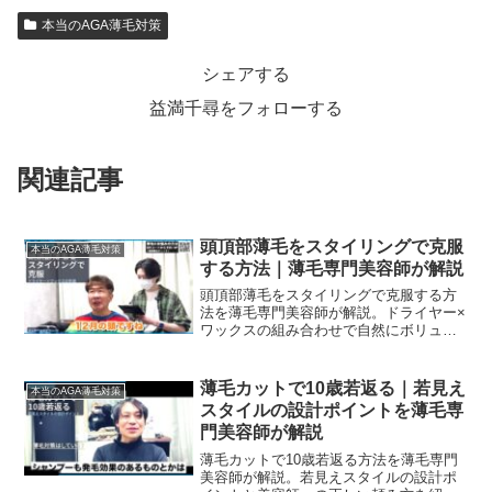
本当のAGA薄毛対策
シェアする
益満千尋をフォローする
関連記事
頭頂部薄毛をスタイリングで克服
本当のAGA薄毛対策
する方法｜薄毛専門美容師が解説
頭頂部薄毛をスタイリングで克服する方
法を薄毛専門美容師が解説。ドライヤー×
ワックスの組み合わせで自然にボリュー
ムを出す手順。
薄毛カットで10歳若返る｜若見え
本当のAGA薄毛対策
スタイルの設計ポイントを薄毛専
門美容師が解説
薄毛カットで10歳若返る方法を薄毛専門
美容師が解説。若見えスタイルの設計ポ