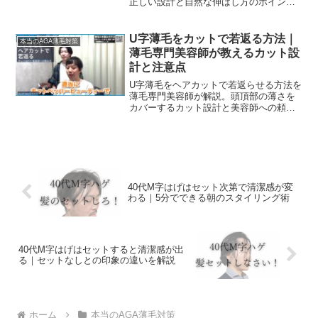
正しい設計と自然な伸ばし方のポイント
を紹介。
U字薄毛をカットで若返る方法｜
本当のAGA薄毛対策
薄毛専門美容師が教えるカット設
計と注意点
U字薄毛をヘアカットで若返らせる方法を
薄毛専門美容師が解説。頭頂部の薄さを
カバーするカット設計と美容師への頼み
方を紹介。
40代M字はげはセット次第で清潔感が変
わる｜5分でできる朝のスタイリング術
40代M字はげはセットすると清潔感が出
る｜セットなしとの印象の違いを解説
ホーム
本当のAGA薄毛対策