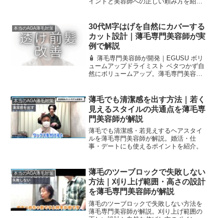
イントと美容師への正しい頼み方を紹
介。
30代M字はげを自然にカバーする
本当のAGA薄毛対策
カット設計｜薄毛専門美容師が実
例で解説
🧴 薄毛専門美容師が開発｜EGUSU ボリ
ュームアップドライミスト ベタつかず自
然にボリュームアップ。薄毛専門美容師
が実際に使っているアイテムです。 30代
でM字の後退が気になり始めると、自分
でどんな対処をすれば良いかわからない
薄毛でも清潔感を出す方法｜若く
本当のAGA薄毛対策
方も多くいま...
見えるスタイルの共通点を薄毛専
門美容師が解説
薄毛でも清潔感・若見えするヘアスタイ
ルを薄毛専門美容師が解説。婚活・仕
事・デートにも使えるポイントを紹介。
薄毛のツーブロックで失敗しない
本当のAGA薄毛対策
方法｜刈り上げ範囲・高さの設計
を薄毛専門美容師が解説
薄毛のツーブロックで失敗しない方法を
薄毛専門美容師が解説。刈り上げ範囲の