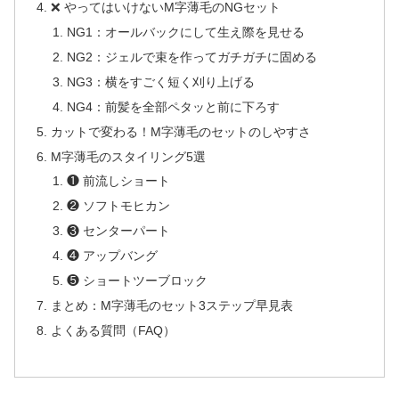
❌ やってはいけないM字薄毛のNGセット
NG1：オールバックにして生え際を見せる
NG2：ジェルで束を作ってガチガチに固める
NG3：横をすごく短く刈り上げる
NG4：前髪を全部ペタッと前に下ろす
カットで変わる！M字薄毛のセットのしやすさ
M字薄毛のスタイリング5選
❶ 前流しショート
❷ ソフトモヒカン
❸ センターパート
❹ アップバング
❺ ショートツーブロック
まとめ：M字薄毛のセット3ステップ早見表
よくある質問（FAQ）