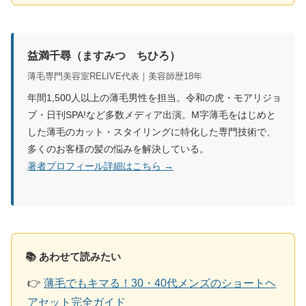
益満千尋（ますみつ ちひろ）
薄毛専門美容室RELIVE代表｜美容師歴18年
年間1,500人以上の薄毛男性を担当。令和の虎・モアリジョ
ブ・日刊SPA!など多数メディア出演。M字薄毛をはじめと
した薄毛のカット・スタイリングに特化した専門技術で、
多くのお客様の髪の悩みを解決している。
著者プロフィール詳細はこちら →
📚 あわせて読みたい
👉
薄毛でもキマる！30・40代メンズのショートヘ
アセット完全ガイド