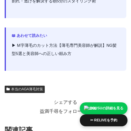
割れ・透けを解決する朝5分のスタイリング術
📖 あわせて読みたい
▶ M字薄毛のカット方法【薄毛専門美容師が解説】NG髪
型5選と美容師への正しい頼み方
本当のAGA薄毛対策
シェアする
EGUSUの詳細を見る
益満千尋をフォローする
✂ RELIVEを予約
関連記事