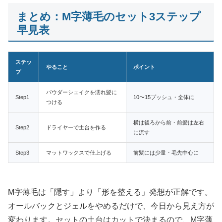
まとめ：M字薄毛のセット3ステップ
早見表
ステッ
やること
ポイント
プ
パウダーシェイクを濡れ髪に
Step1
10〜15プッシュ・全体に
つける
横は後ろから前・前髪は左右
Step2
ドライヤーで土台を作る
に流す
Step3
マットワックスで仕上げる
前髪には少量・毛先中心に
M字薄毛は「隠す」より「形を整える」発想が正解です。
オールバックとジェルをやめるだけで、今日から見え方が
変わります。セットの土台はカットで決まるので、M字薄