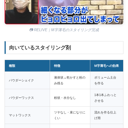
📷 RELIVE｜M字薄毛のスタイリング完成
向いているスタイリング剤
種類
特徴
M字薄毛への効果
液体状→乾かすと粉の
ボリューム土台
パウダーシェイク
み残る
を作る
1本1本ふわっと
パウダーワックス
粉状・水分なし
させる
ツヤなし・束になりに
流れを作る仕上
マットワックス
くい
げ用