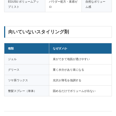
EGUSU ボリュームアッ
パウダー処方・束感ゼ
自然なボリュー
プミスト
ロ
ム感
向いていないスタイリング剤
種類
なぜダメか
ジェル
束ができて地肌が透けやすい
グリース
重く水分があり束になる
ツヤ系ワックス
光沢が薄毛を強調する
整髪スプレー（単体）
固めるだけでボリュームが出ない