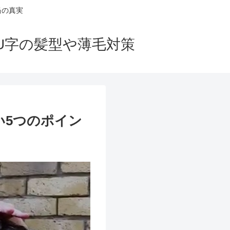
当の真実
U字の髪型や薄毛対策
い5つのポイン